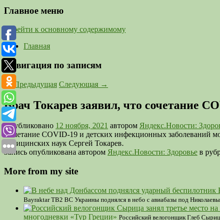
Главное меню
Перейти к основному содержимому
Главная
Навигация по записям
←
Предыдущая
Следующая
→
Врач Токарев заявил, что сочетание C
Опубликовано
12 ноября, 2021
автором
Яндекс.Новости: Здоро
Сочетание COVID-19 и детских инфекционных заболеваний может
медицинских наук Сергей Токарев.
Запись опубликована автором
Яндекс.Новости: Здоровье
в рубр
More from my site
Bayraktar TB2 ВС Украины поднялся в небо с авиабазы под Николаевы
многодневки «Тур Греции»
Российский велогонщик Глеб Сырица