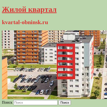
Жилой квартал
kvartal-obninsk.ru
Поиск