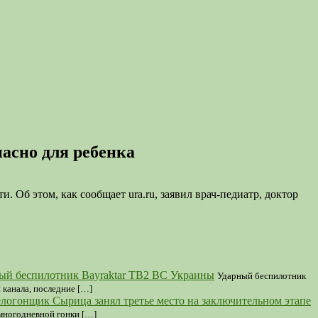
асно для ребенка
Об этом, как сообщает ura.ru, заявил врач-педиатр, доктор
ный беспилотник Bayraktar TB2 ВС Украины
Ударный беспилотник
 канала, последние […]
логонщик Сырица занял третье место на заключительном этапе
многодневной гонки […]