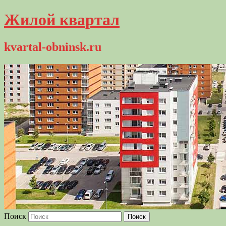
Жилой квартал
kvartal-obninsk.ru
Поиск