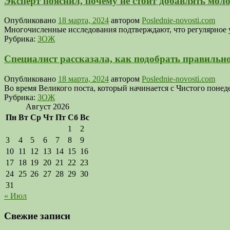
Эксперт пояснил, почему не стоит добавлять моло
Опубликовано
18 марта, 2024
автором
Poslednie-novosti.com
Многочисленные исследования подтверждают, что регулярное у
Рубрика:
ЗОЖ
Специалист рассказала, как подобрать правильно
Опубликовано
18 марта, 2024
автором
Poslednie-novosti.com
Во время Великого поста, который начинается с Чистого поне
Рубрика:
ЗОЖ
Август 2026
Пн
Вт
Ср
Чт
Пт
Сб
Вс
1
2
3
4
5
6
7
8
9
10
11
12
13
14
15
16
17
18
19
20
21
22
23
24
25
26
27
28
29
30
31
« Июл
Свежие записи