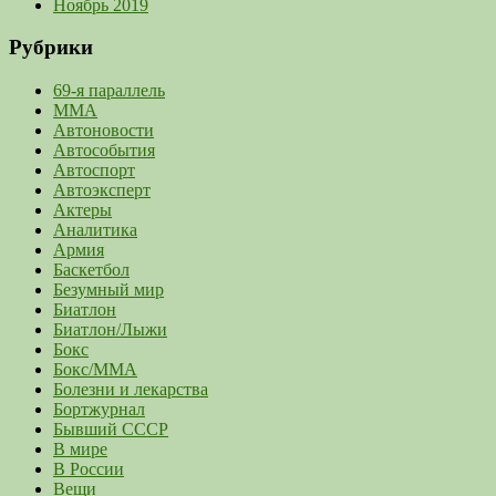
Ноябрь 2019
Рубрики
69-я параллель
MMA
Автоновости
Автособытия
Автоспорт
Автоэксперт
Актеры
Аналитика
Армия
Баскетбол
Безумный мир
Биатлон
Биатлон/Лыжи
Бокс
Бокс/MMA
Болезни и лекарства
Бортжурнал
Бывший СССР
В мире
В России
Вещи