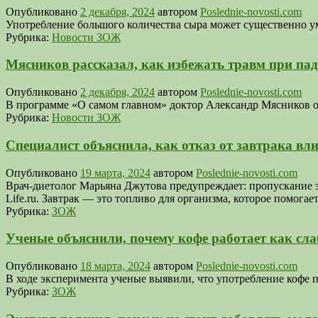
Опубликовано
2 декабря, 2024
автором
Poslednie-novosti.com
Употребление большого количества сыра может существенно уме
Рубрика:
Новости ЗОЖ
Мясников рассказал, как избежать травм при пад
Опубликовано
2 декабря, 2024
автором
Poslednie-novosti.com
В программе «О самом главном» доктор Александр Мясников о
Рубрика:
Новости ЗОЖ
Специалист объяснила, как отказ от завтрака вл
Опубликовано
19 марта, 2024
автором
Poslednie-novosti.com
Врач-диетолог Марьяна Джутова предупреждает: пропускание з
Life.ru. Завтрак — это топливо для организма, которое помога
Рубрика:
ЗОЖ
Ученые объяснили, почему кофе работает как сла
Опубликовано
18 марта, 2024
автором
Poslednie-novosti.com
В ходе эксперимента ученые выявили, что употребление кофе 
Рубрика:
ЗОЖ