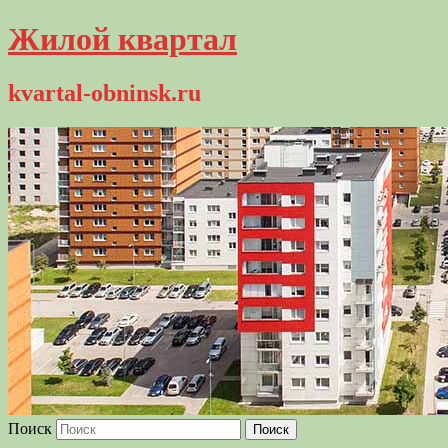
Жилой квартал
kvartal-obninsk.ru
Поиск