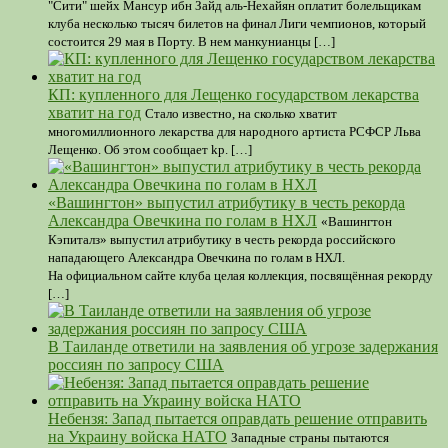
"Сити" шейх Мансур ибн Зайд аль-Нехайян оплатит болельщикам
клуба несколько тысяч билетов на финал Лиги чемпионов, который
состоится 29 мая в Порту. В нем манкунианцы […]
КП: купленного для Лещенко государством лекарства
хватит на год
Стало известно, на сколько хватит
многомиллионного лекарства для народного артиста РСФСР Льва
Лещенко. Об этом сообщает kp. […]
«Вашингтон» выпустил атрибутику в честь рекорда
Александра Овечкина по голам в НХЛ
«Вашингтон
Кэпиталз» выпустил атрибутику в честь рекорда российского
нападающего Александра Овечкина по голам в НХЛ.
На официальном сайте клуба целая коллекция, посвящённая рекорду
[…]
В Таиланде ответили на заявления об угрозе задержания
россиян по запросу США
Небензя: Запад пытается оправдать решение отправить
на Украину войска НАТО
Западные страны пытаются